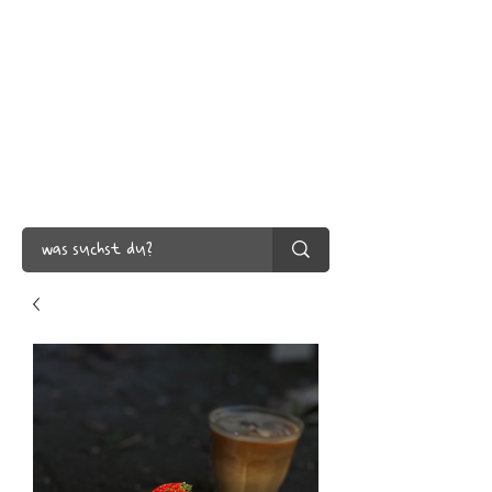
ANNA FRONEK
konditormeisterin +
bäckermeisterin
vegan / mannheim