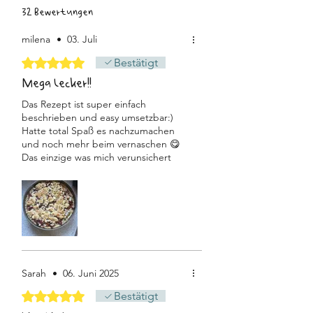
32 Bewertungen
milena
•
03. Juli
Mit 5 von 5 Sternen bewertet.
Bestätigt
Mega lecker!!
Das Rezept ist super einfach
beschrieben und easy umsetzbar:)
Hatte total Spaß es nachzumachen
und noch mehr beim vernaschen 😋
Das einzige was mich verunsichert
hatte war die Konsistenz beim
Anschneiden (der Inhalt läuft ein
wenig aus), aber deshalb ist es
wichtig - so wie es im Rezept steht-
den Kuchen in den Kühlschrank zu
packen:) ich hatte nur leider keinen
Platz. Aber das kann man im
Hinterkopf behalten falls man sich für
Sarah
•
06. Juni 2025
das Rezept entscheidet:) War super
lecker und empfehle es seeehr!!
Mit 5 von 5 Sternen bewertet.
Bestätigt