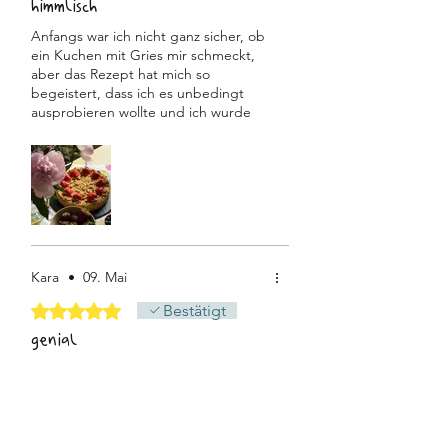
himmlisch
Anfangs war ich nicht ganz sicher, ob
ein Kuchen mit Gries mir schmeckt,
aber das Rezept hat mich so
begeistert, dass ich es unbedingt
ausprobieren wollte und ich wurde
sooooo positiv überrascht!!! Der
Kuchen ist einfach himmlisch! Die
perfekte Kombination aus süß &
sauer und ganz tollen Konsistenzen!
Eventuell hab ich den halben Kuchen
selbst innerhalb von zwei Tagen
gegessen - uuuups. Den mach ich
definitiv wieder! 🌞
Kara
•
09. Mai
Mit 5 von 5 Sternen bewertet.
Bestätigt
genial
Die perfekte Balance zwischen süß &
sauer in Kombination mit dem Grieß
ist echt ein Traum. Aus dem Rest
Rhabarber & Himbeeren haben wir
ein Kompott gekocht, für noch mehr