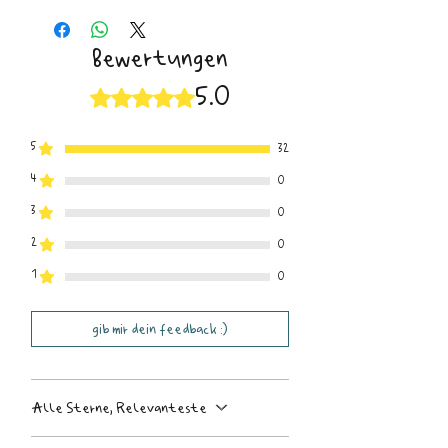
Bewertungen
5.0
Mit 5 von 5 Sternen bewertet.
5
32
4
0
3
0
2
0
1
0
gib mir dein feedback :)
Alle Sterne, Relevanteste