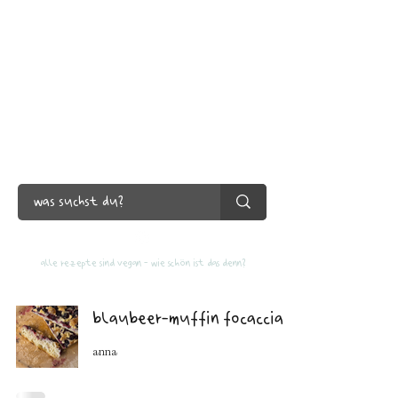
ANNA FRONEK
konditormeisterin +
bäckermeisterin
vegan / mannheim
alle rezepte sind vegan - wie schön ist das denn?
blaubeer-muffin focaccia
anna