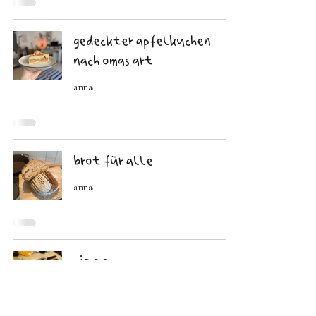
gedeckter apfelkuchen
nach omas art
anna
brot für alle
anna
pizza
anna