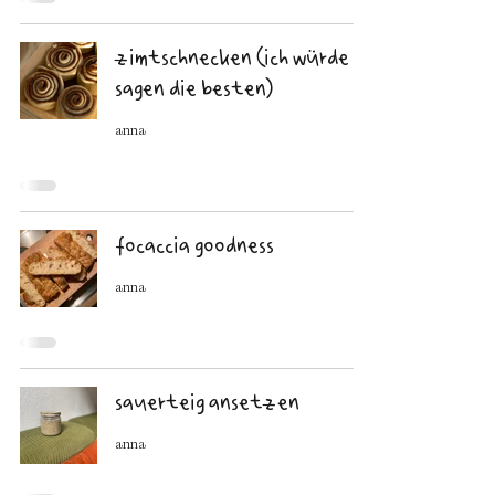
zimtschnecken (ich würde
sagen die besten)
anna
focaccia goodness
anna
sauerteig ansetzen
anna